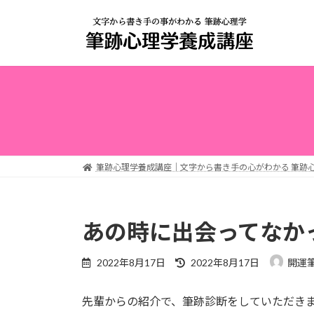
コ
ナ
ン
ビ
テ
ゲ
ン
ー
ツ
シ
へ
ョ
ス
ン
キ
に
ッ
移
プ
動
筆跡心理学養成講座｜文字から書き手の心がわかる 筆跡
あの時に出会ってなか
最
2022年8月17日
2022年8月17日
開運
終
更
先輩からの紹介で、筆跡診断をしていただき
新