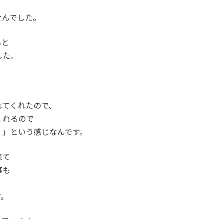
せんでした。
ると
した。
。
れてくれたので、
くれるので
！」という感じなんです。
来て
事も
す。