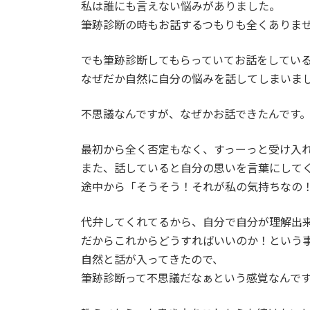
日
私は誰にも言えない悩みがありました。
時
筆跡診断の時もお話するつもりも全くありま
:
でも筆跡診断してもらっていてお話をしてい
なぜだか自然に自分の悩みを話してしまいま
不思議なんですが、なぜかお話できたんです
最初から全く否定もなく、すっーっと受け入
また、話していると自分の思いを言葉にして
途中から「そうそう！それが私の気持ちなの
代弁してくれてるから、自分で自分が理解出
だからこれからどうすればいいのか！という
自然と話が入ってきたので、
筆跡診断って不思議だなぁという感覚なんで