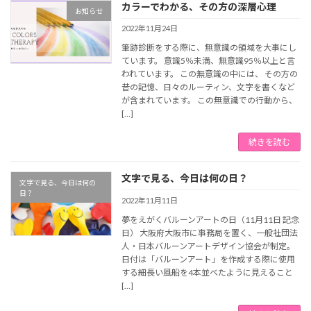
カラーでわかる、その方の深層心理
お知らせ
2022年11月24日
筆跡診断をする際に、無意識の領域を大事にし
ています。 意識5％未満、無意識95％以上と言
われています。 この無意識の中には、 その方の
昔の記憶、日々のルーティン、文字を書くなど
が含まれています。 この無意識での行動から、
[…]
続きを読む
文字で見る、今日は何の日？
文字で見る、今日は何の
日？
2022年11月11日
夢をえがくバルーンアートの日（11月11日 記念
日） 大阪府大阪市に事務局を置く、一般社団法
人・日本バルーンアートデザイン協会が制定。
日付は「バルーンアート」を作成する際に使用
する細長い風船を4本並べたように見えること
[…]