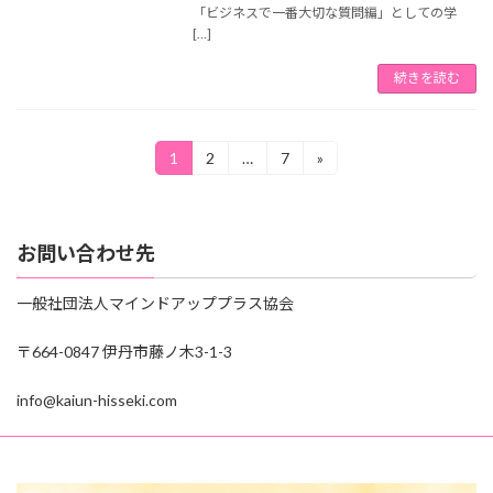
「ビジネスで一番大切な質問編」としての学
[…]
続きを読む
投
1
2
…
7
»
固
固
固
定
定
定
稿
ペ
ペ
ペ
ー
ー
ー
の
ジ
ジ
ジ
お問い合わせ先
ペ
ー
一般社団法人マインドアッププラス協会
ジ
〒664-0847 伊丹市藤ノ木3-1-3
送
info@kaiun-hisseki.com
り