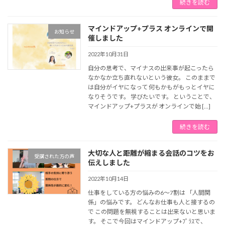
続きを読む
マインドアップ+プラス オンラインで開
お知らせ
催しました
2022年10月31日
自分の思考で、マイナスの出来事が起こったら
なかなか立ち直れないという彼女。 このままで
は自分がイヤになって 何もかもがもっとイヤに
なりそうです。 学びたいです。 ということで、
マインドアップ+プラスが オンラインで始 […]
続きを読む
大切な人と距離が縮まる会話のコツをお
受講された方の声
伝えしました
2022年10月14日
仕事をしている方の悩みの6～7割は 「人間関
係」の悩みです。 どんなお仕事も人と接するの
で この問題を無視することは出来ないと思いま
す。 そこで今回はマインドアップ+ﾌﾟﾗｽで、