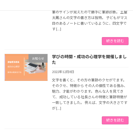
新年早々、おめでたいお話が多かったように思
いようですね。 昨日知りました。 そんな中、直
筆のサインが見えたので勝手に筆跡診断。 土屋
太鳳さんの文字の書き方は独特。 子どもがマス
目のあるノートに書いているように、四文字で
す […]
続きを読む
学びの時間・成功の心理学を開催しまし
お知らせ
た
2022年12月8日
文字を書くと、その方の筆跡のクセがでます。
そのクセ、特徴から その人の個性である強み、
魅力、才能がわかります。 色んな人を見てき
て、 成功している社長さんの特徴と筆跡特徴が
一致してきました。 例えば、文字の大きさです
が […]
続きを読む